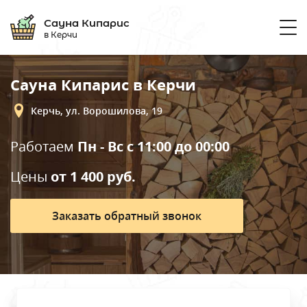
Сауна Кипарис
в Керчи
+7 (978) 818-... показать номер
Сауна Кипарис в Керчи
Пн - Вс с 11:00 до 00:00
Керчь, ул. Ворошилова, 19
Залы
Работаем
Пн - Вс с 11:00 до 00:00
Цены
от 1 400 руб.
О нас
Заказать обратный звонок
Отзывы
Контакты